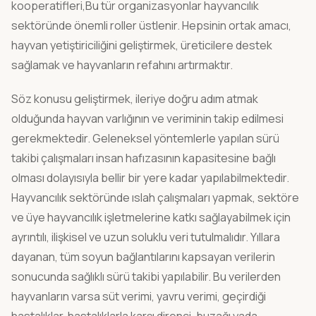
kooperatifleri,Bu tür organizasyonlar hayvancılık
roswise® bovix Başlangıç Paketleri
sektöründe önemli roller üstlenir. Hepsinin ortak amacı,
Büyükbaş ve süt sığırı çiftlikleri için hepsi bir
hayvan yetiştiriciliğini geliştirmek, üreticilere destek
arada paketler.
sağlamak ve hayvanların refahını artırmaktır.
ŞIRKET
Söz konusu geliştirmek, ileriye doğru adım atmak
olduğunda hayvan varlığının ve veriminin takip edilmesi
Fiyatlandırma
gerekmektedir. Geleneksel yöntemlerle yapılan sürü
takibi çalışmaları insan hafızasının kapasitesine bağlı
Referanslar
olması dolayısıyla bellir bir yere kadar yapılabilmektedir.
Blog
Hayvancılık sektöründe ıslah çalışmaları yapmak, sektöre
ve üye hayvancılık işletmelerine katkı sağlayabilmek için
Hakkımızda
ayrıntılı, ilişkisel ve uzun soluklu veri tutulmalıdır. Yıllara
dayanan, tüm soyun bağlantılarını kapsayan verilerin
İletişim
sonucunda sağlıklı sürü takibi yapılabilir. Bu verilerden
hayvanların varsa süt verimi, yavru verimi, geçirdiği
DIL