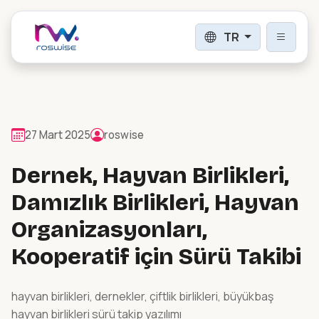
TR
Giriş
Kayıt Ol
27 Mart 2025
roswise
Dernek, Hayvan Birlikleri,
ÜRÜNLER
Damızlık Birlikleri, Hayvan
Organizasyonları,
Sürü Takip Sistemleri
Sürü takip sistemi ve çiftlik yönetimi.
Kooperatif için Sürü Takibi
Tartım, Sayım & Ayırma
hayvan birlikleri, dernekler, çiftlik birlikleri, büyükbaş
Koyun, keçi ve inek için otomatik ve manuel
tartım, sayım, ayırma ve tedavi istasyonları.
hayvan birlikleri sürü takip yazılımı