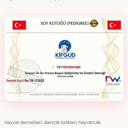
Dijital RFID Okuyucular
Dijital hayvancılık takibi için Bluetooth RFID
terminalleri.
Kulak Küpeleri
Küçükbaş ve büyükbaş hayvanlar için UHF RFID
kulak küpeleri.
Çeşitli Çevre Cihazları
Sürü yönetiminde Dam/Ahır iklimini, süt tank
durumlarını takip edin, kayıt altına alın.
BAŞLANGIÇ PAKETLERI
Fırsat
roswise® ovinia Başlangıç Paketleri
Koyun ve keçi çiftlikleri için hepsi bir arada
paketler.
Hayvan dernekleri, damızlık birlikleri, hayvancılık