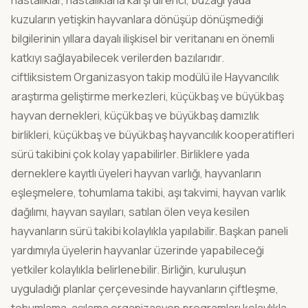
hastalıklar, hastalıklarla karşı direnci, buzağı yada
English
kuzuların yetişkin hayvanlara dönüşüp dönüşmediği
bilgilerinin yıllara dayalı ilişkisel bir veritananı en önemli
katkıyı sağlayabilecek verilerden bazılarıdır.
ciftliksistem Organizasyon takip modülü ile Hayvancılık
araştırma geliştirme merkezleri, küçükbaş ve büyükbaş
hayvan dernekleri, küçükbaş ve büyükbaş damızlık
birlikleri, küçükbaş ve büyükbaş hayvancılık kooperatifleri
sürü takibini çok kolay yapabilirler. Birliklere yada
derneklere kayıtlı üyeleri hayvan varlığı, hayvanların
eşleşmelere, tohumlama takibi, aşı takvimi, hayvan varlık
dağılımı, hayvan sayıları, satılan ölen veya kesilen
hayvanların sürü takibi kolaylıkla yapılabilir. Başkan paneli
yardımıyla üyelerin hayvanlar üzerinde yapabileceği
yetkiler kolaylıkla belirlenebilir. Birliğin, kuruluşun
uyguladığı planlar çerçevesinde hayvanların çiftleşme,