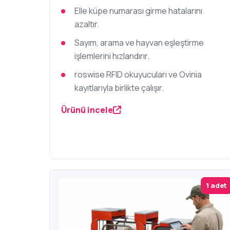
Elle küpe numarası girme hatalarını
azaltır.
Sayım, arama ve hayvan eşleştirme
işlemlerini hızlandırır.
roswise RFID okuyucuları ve Ovinia
kayıtlarıyla birlikte çalışır.
Ürünü incele
1 adet