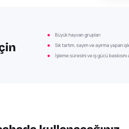
Büyük hayvan grupları
çin
Sık tartım, sayım ve ayırma yapan iş
İşleme süresini ve iş gücü baskısını 