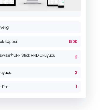
yeliği
lak küpesi
1500
swise® UHF Stick RFID Okuyucu
2
kuyucu
2
p Pro
1