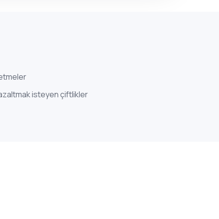
letmeler
azaltmak isteyen çiftlikler