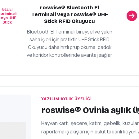
roswise® Bluetooth El
BLE El
eriminali
Terminali veya roswise® UHF
veya UHF
Stick RFID Okuyucu
Stick
Bluetooth El Terminali bireysel ve yakın
saha işleri için pratiktir. UHF Stick RFID
Okuyucu daha hızlı grup okuma, padok
ve koridor kontrollerinde avantaj sağlar.
YAZILIM AYLIK ÜYELIĞI
roswise® Ovinia aylık ü
Hayvan kartı, şecere, katım, gebelik, kuzulam
raporlama iş akışları için bulut tabanlı koyun