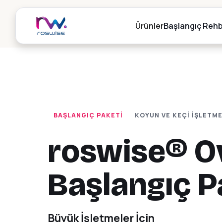
Ürünler
Başlangıç Rehb
roswise® 
Sürü Takip Sistem
Paketleri
Sürü takip sistemi ve ç
BAŞLANGIÇ PAKETI
KOYUN VE KEÇI IŞLETME
yönetimi.
Koyun ve keçi 
bir arada pak
roswise® O
Tartım, Sayım & 
roswise® 
Koyun, keçi ve inek iç
ve manuel tartım, say
Paketleri
Başlangıç P
ve tedavi istasyonları
Büyükbaş ve sü
için hepsi bi
Dijital RFID Okuy
Dijital hayvancılık takib
Büyük İşletmeler İçin
Bluetooth RFID termina