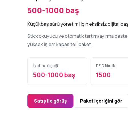
500-1000 baş
Kulak Küpeleri
Küçükbaş ve büyükba
Küçükbaş sürü yönetimi için eksiksiz dijital ba
için UHF RFID kulak küp
Stick okuyucu ve otomatik tartım/ayırma desteğ
Çeşitli Çevre Ciha
yüksek işlem kapasiteli paket.
Sürü yönetiminde Da
iklimini, süt tank duru
edin, kayıt altına alın.
İşletme ölçeği
RFID kimlik
500-1000 baş
1500
Satış ile görüş
Paket içeriğini gör